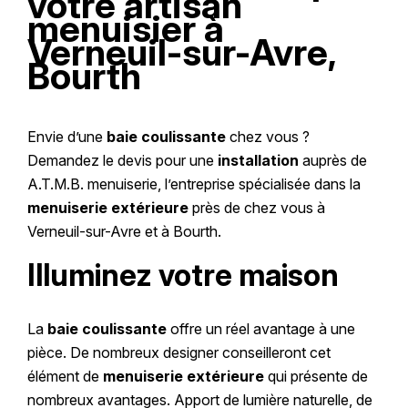
votre artisan
menuisier à
volet roulant intégré motorisé.
les vantaux coulissent sans aucun effort. Vous
Verneuil-sur-Avre,
habitez Verneuil-sur-Avre, Senonches et
Bourth
alentours ? Dessinons ensemble les contours de
votre futur chez-vous. Contactez-nous pour
une étude personnalisée et un devis adapté à
Envie d’une
baie coulissante
chez vous ?
votre projet de construction.
Demandez le devis pour une
installation
auprès de
A.T.M.B. menuiserie, l’entreprise spécialisée dans la
menuiserie extérieure
près de chez vous à
Verneuil-sur-Avre et à Bourth.
Illuminez votre maison
La
baie coulissante
offre un réel avantage à une
pièce. De nombreux designer conseilleront cet
élément de
menuiserie extérieure
qui présente de
nombreux avantages. Apport de lumière naturelle, de