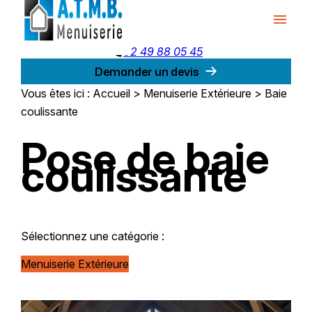
Panneau de gestion des cookies
menu
phone
02 49 88 05 45
Demander un devis
Vous êtes ici :
Accueil
>
Menuiserie Extérieure
>
Baie
coulissante
Pose de baie
coulissante
Sélectionnez une catégorie :
Menuiserie Extérieure