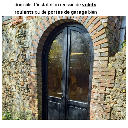
domicile. L’installation réussie de
volets
roulants
ou de
portes de garage
bien
ajustées participe à une isolation renforcée et
une tranquillité pérenne. À Verneuil-sur-Avre,
L’
Aigle
et Damville, les habitants recherchent
un confort durable face aux variations
climatiques : A.T.M.B. Menuiserie assure une
mise en œuvre irréprochable afin de limiter les
pertes d’énergie et
optimiser la sécurité
du
logement. Chaque intervention vise à améliorer
l’efficacité thermique, réduire les nuisances
sonores extérieures et garantir une protection
renforcée contre les tentatives d’effraction. Une
menuiserie performante
devient ainsi un
véritable rempart pour votre foyer, en offrant
sérénité, économies d’énergie et qualité de vie.