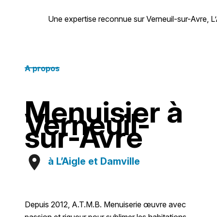
Une expertise reconnue sur Verneuil-sur-Avre, L’
A propos
Menuisier à
Verneuil-
sur-Avre
à L’Aigle et Damville
Depuis 2012, A.T.M.B. Menuiserie œuvre avec
passion et rigueur pour sublimer les habitations