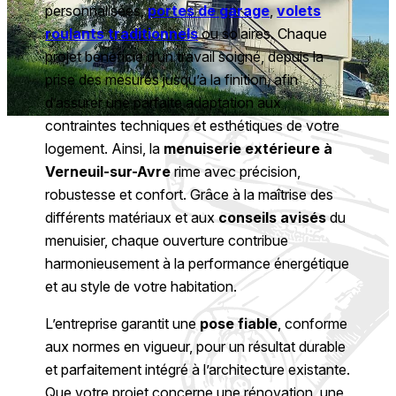
personnalisées,
portes de garage
,
volets
roulants traditionnels
ou solaires. Chaque
projet bénéficie d’un travail soigné, depuis la
prise des mesures jusqu’à la finition, afin
d’assurer une parfaite adaptation aux
contraintes techniques et esthétiques de votre
logement. Ainsi, la
menuiserie extérieure à
Verneuil-sur-Avre
rime avec précision,
robustesse et confort. Grâce à la maîtrise des
différents matériaux et aux
conseils avisés
du
menuisier, chaque ouverture contribue
harmonieusement à la performance énergétique
et au style de votre habitation.
L’entreprise garantit une
pose fiable
, conforme
aux normes en vigueur, pour un résultat durable
et parfaitement intégré à l’architecture existante.
Que votre projet concerne une rénovation, une