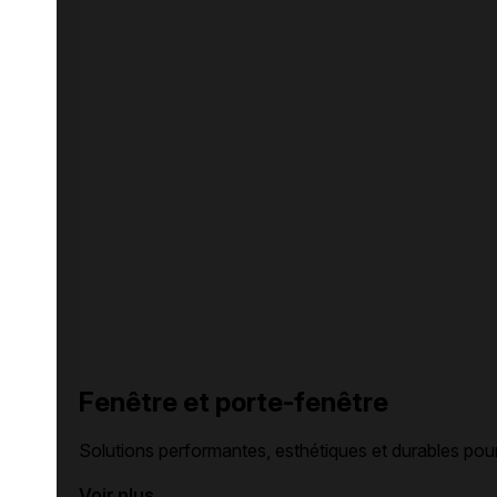
Fenêtre et porte-fenêtre
Solutions performantes, esthétiques et durables pour op
Voir plus