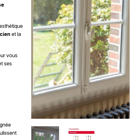
se
esthétique
cien
et la
our vous
et ses
n
ignée
ulissent