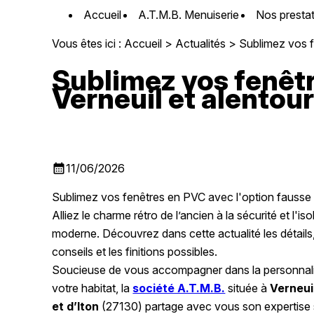
Panneau de gestion des cookies
Accueil
A.T.M.B. Menuiserie
Nos presta
Vous êtes ici :
Accueil
>
Actualités
> Sublimez vos fe
Sublimez vos fenêt
Verneuil et alentour
calendar_month
11/06/2026
Sublimez vos fenêtres en PVC avec l'option fausse
Alliez le charme rétro de l’ancien à la sécurité et l'iso
moderne. Découvrez dans cette actualité les détails
conseils et les finitions possibles.
Soucieuse de vous accompagner dans la personnali
votre habitat, la
société A.T.M.B.
située à
Verneui
et d’Iton
(27130) partage avec vous son expertise 