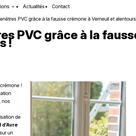
tions
Actualités
Contact
nêtres PVC grâce à la fausse crémone à Verneuil et alentours
res PVC grâce à la faus
s !
 crémone !
lation
, nos
sation de
l d’Avre
sur un