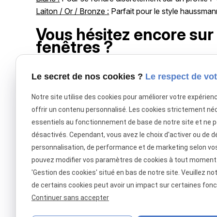
Laiton / Or / Bronze :
Parfait pour le style haussman
Vous hésitez encore sur l
fenêtres ?
Notre expert est là pour vous guider : écrivez-nou
Le secret de nos cookies ?
Le respect de vot
ressemblent.
Notre site utilise des cookies pour améliorer votre expérien
Cliquez sur ce lien pour accéder à l’onglet adapté :
r
offrir un contenu personnalisé. Les cookies strictement né
essentiels au fonctionnement de base de notre site et ne 
désactivés. Cependant, vous avez le choix d'activer ou de d
X (formerly Twitter) est désactivé.
Autoriser
Facebook est dé
personnalisation, de performance et de marketing selon vo
pouvez modifier vos paramètres de cookies à tout moment en
'Gestion des cookies' situé en bas de notre site. Veuillez no
de certains cookies peut avoir un impact sur certaines fonct
Continuer sans accepter