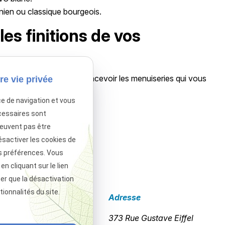
nien ou classique bourgeois.
es finitions de vos
s ou appelez-nous pour concevoir les menuiseries qui vous
re vie privée
ce de navigation et vous
ubrique contact
.
cessaires sont
peuvent pas être
ésactiver les cookies de
sactivé.
Autoriser
s préférences. Vous
 cliquant sur le lien
ter que la désactivation
ionnalités du site.
Téléphone
Adresse
02 49 88 05 45
373 Rue Gustave Eiffel