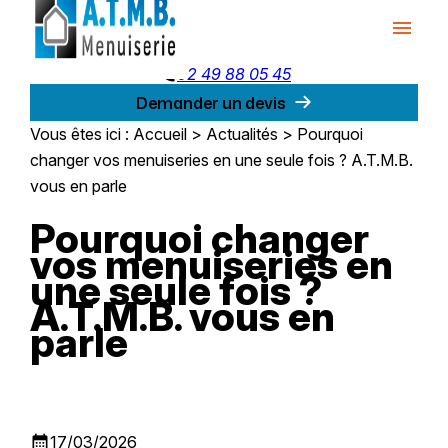
Panneau de gestion des cookies
menu
phone
02 49 88 05 45
Demander un devis
Vous êtes ici :
Accueil
>
Actualités
> Pourquoi
changer vos menuiseries en une seule fois ? A.T.M.B.
vous en parle
Pourquoi changer
vos menuiseries en
une seule fois ?
A.T.M.B. vous en
parle
calendar_month
17/03/2026