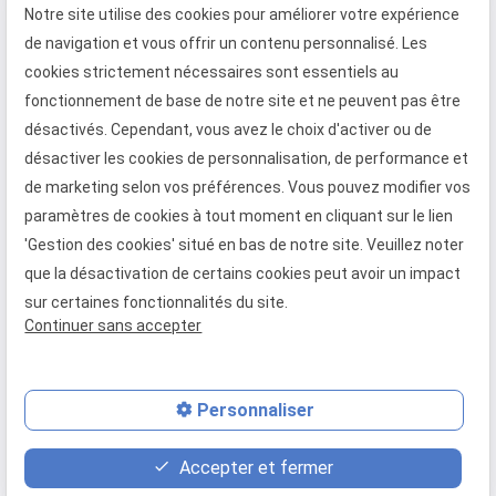
"contact" en cliquant sur le lien suivant (lien
Notre site utilise des cookies pour améliorer votre expérience
en fenêtre, porte-fenêtre, baie coulissante,
contact) ou faites une demande de devis
de navigation et vous offrir un contenu personnalisé. Les
porte d'entrée, volet roulant et
directement sur notre rubrique "devis" en
cookies strictement nécessaires sont essentiels au
porte de garage à enroulement
cliquant sur le lien suivant (lien devis).
fonctionnement de base de notre site et ne peuvent pas être
Téléphone
Adresse
Horaires
désactivés. Cependant, vous avez le choix d'activer ou de
désactiver les cookies de personnalisation, de performance et
02 49 88 05 45
373 Rue
08:30 -
de marketing selon vos préférences. Vous pouvez modifier vos
Gustave Eiffel
18:00
paramètres de cookies à tout moment en cliquant sur le lien
27130 Verneuil
Lundi -
'Gestion des cookies' situé en bas de notre site. Veuillez noter
d'Avre et
Vendredi
que la désactivation de certains cookies peut avoir un impact
d'Iton
sur certaines fonctionnalités du site.
Continuer sans accepter
Mentions légales
Politique de confidentialité
Gestion des cookies
Plan du site
Personnaliser
place
feed
phone
Accepter et fermer
Plan d'accès
Devis
02 49 88 05 45