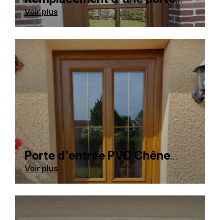
d'entrée PVC Chêne doré à
Voir plus
La cliente nous a contacté pour le changement
TOUROUVRE (61190)
de sa porte d'entrée. Pour ce chantier, situé à
TOUROUVRE (dans l'Orne), nous avons
proposé une pose en rénovation d'une porte
d'entrée en PVC, couleur plaxé 2 faces Chêne
doré texturé, avec châssis ouvrant. La couleur
chêne doré a été choisi afin d'être en harmonie
avec les autres menuiseries de la maison. Le
châssis ouvrant est composé de petits-bois en
PVC collés (4 carreaux, voir photo 1). Nous
avons mis en illustration une photo de
l'ancienne porte (photo 2) et une photo de la
Porte d'entrée PVC Chêne
nouvelle porte d'entrée une fois le chantier fini
doré, VERNEUIL D'AVRE ET
Voir plus
La société A.T.M.B. a été contacté par un
(1ere photo). Si vous avez besoin
D'ITON (27130)
particulier pour la fourniture et la pose d'une
d'informations complémentaires, contactez
porte d'entrée en PVC, couleur chêne doré aux
votre artisan menuisier à Verneuil au 02 49 88
alentours de la ville de Verneuil d'avre et d'iton.
05 45 ou en cliquant ici pour accéder au