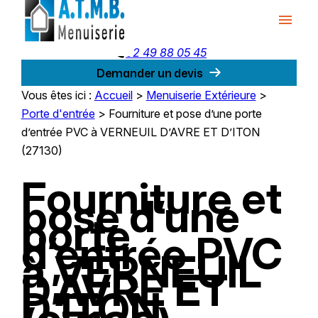
Panneau de gestion des cookies
menu
phone
02 49 88 05 45
Demander un devis
Vous êtes ici :
Accueil
>
Menuiserie Extérieure
>
Porte d'entrée
>
Fourniture et pose d’une porte
d’entrée PVC à VERNEUIL D’AVRE ET D’ITON
(27130)
Fourniture et
pose d’une
porte
d’entrée PVC
à VERNEUIL
D’AVRE ET
D’ITON