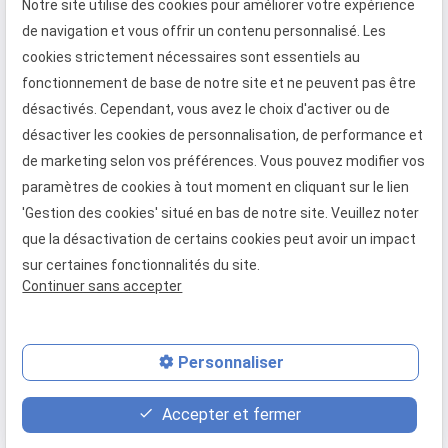
Notre site utilise des cookies pour améliorer votre expérience
en fenêtre, porte-fenêtre, baie coulissante,
de navigation et vous offrir un contenu personnalisé. Les
porte d'entrée, volet roulant et
cookies strictement nécessaires sont essentiels au
porte de garage à enroulement
fonctionnement de base de notre site et ne peuvent pas être
Téléphone
Adresse
Horaires
désactivés. Cependant, vous avez le choix d'activer ou de
désactiver les cookies de personnalisation, de performance et
02 49 88 05 45
373 Rue
08:30 -
de marketing selon vos préférences. Vous pouvez modifier vos
Gustave Eiffel
18:00
paramètres de cookies à tout moment en cliquant sur le lien
27130 Verneuil
Lundi -
'Gestion des cookies' situé en bas de notre site. Veuillez noter
d'Avre et
Vendredi
que la désactivation de certains cookies peut avoir un impact
d'Iton
sur certaines fonctionnalités du site.
Continuer sans accepter
Mentions légales
Politique de confidentialité
Gestion des cookies
Plan du site
Personnaliser
place
feed
phone
Accepter et fermer
Plan d'accès
Devis
02 49 88 05 45