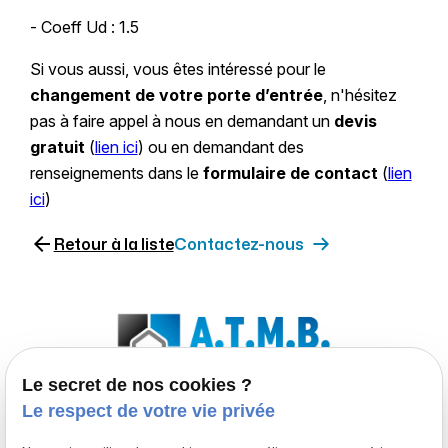
- Coeff Ud : 1.5
Si vous aussi, vous êtes intéressé pour le
changement de votre porte d’entrée
, n'hésitez
pas à faire appel à nous en demandant un
devis
gratuit
(
lien ici
) ou en demandant des
renseignements dans le
formulaire de contact
(
lien
ici
)
arrow_back
Retour à la liste
Contactez-nous
Le secret de nos cookies ?
Le respect de votre vie privée
Entreprise de menuiserie extérieure spécialisée