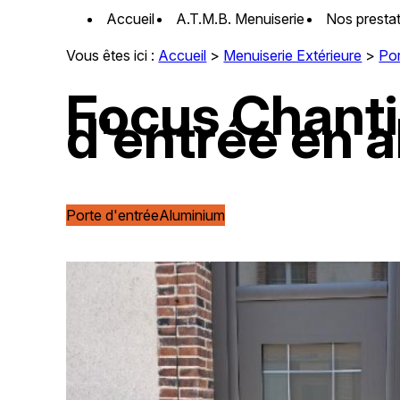
Panneau de gestion des cookies
Accueil
A.T.M.B. Menuiserie
Nos presta
Vous êtes ici :
Accueil
>
Menuiserie Extérieure
>
Por
Focus Chantie
d'entrée en 
Porte d'entrée
Aluminium