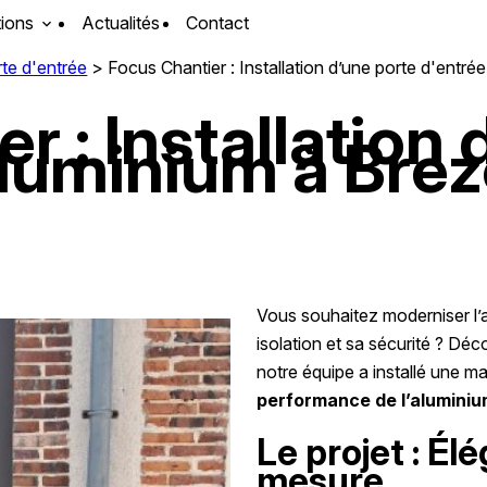
tions
Actualités
Contact
te d'entrée
>
Focus Chantier : Installation d’une porte d'entré
r : Installation 
aluminium à Brez
Vous souhaitez moderniser l’a
isolation et sa sécurité ? Déc
notre équipe a installé une m
performance de l’alumini
Le projet : Él
mesure