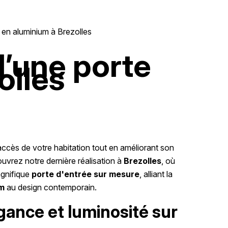
e en aluminium à Brezolles
d’une porte
olles
ccès de votre habitation tout en améliorant son
ouvrez notre dernière réalisation à
Brezolles
, où
agnifique
porte d'entrée sur mesure
, alliant la
um
au design contemporain.
égance et luminosité sur