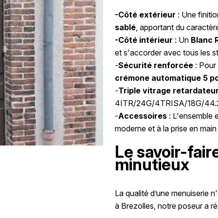
-Côté extérieur
: Une finit
sablé
, apportant du caractèr
-Côté intérieur
: Un
Blanc 
et s'accorder avec tous les s
-
Sécurité renforcée
: Pour 
crémone automatique 5 po
-
Triple vitrage retardateur
4ITR/24G/4TRISA/18G/44.
-
Accessoires
: L'ensemble e
moderne et à la prise en mai
Le savoir-fair
minutieux
La qualité d’une menuiserie n
à Brezolles, notre poseur a ré