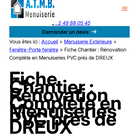
Panneau de gestion des cookies
menu
phone
02 49 88 05 45
Demander un devis
Vous êtes ici :
Accueil
>
Menuiserie Extérieure
>
Fenêtre-Porte fenêtre
>
Fiche Chantier : Rénovation
Complète en Menuiseries PVC près de DREUX
Fiche
Chantier :
Rénovation
Complète en
Menuiseries
PVC près de
DREUX