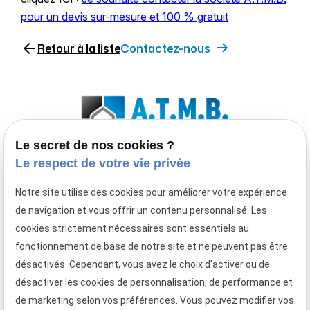
pour un devis sur-mesure et 100 % gratuit
arrow_back
Retour à la liste
Contactez-nous
Le secret de nos cookies ?
Le respect de votre vie privée
Entreprise de menuiserie extérieure spécialisée
Notre site utilise des cookies pour améliorer votre expérience
en fenêtre, porte-fenêtre, baie coulissante,
de navigation et vous offrir un contenu personnalisé. Les
porte d'entrée, volet roulant et
cookies strictement nécessaires sont essentiels au
porte de garage à enroulement
fonctionnement de base de notre site et ne peuvent pas être
Téléphone
Adresse
Horaires
désactivés. Cependant, vous avez le choix d'activer ou de
désactiver les cookies de personnalisation, de performance et
02 49 88 05 45
373 Rue
08:30 -
de marketing selon vos préférences. Vous pouvez modifier vos
Gustave Eiffel