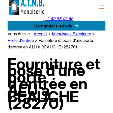
Panneau de gestion des cookies
menu
phone
02 49 88 05 45
Demander un devis
Vous êtes ici :
Accueil
>
Menuiserie Extérieure
>
Porte d'entrée
>
Fourniture et pose d’une porte
d’entrée en ALU à BEAUCHE (28270)
Fourniture et
pose d’une
porte
d’entrée en
ALU à
BEAUCHE
(28270)