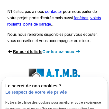
N’hésitez pas à nous
contacter
pour nous parler de
votre projet, porte d’entrée mais aussi
fenêtres
,
volets
roulants
,
porte de garage
…
Nous nous rendrons disponibles pour vous écouter,
vous conseiller et vous accompagner au mieux.
arrow_back
Retour à la liste
Contactez-nous
Le secret de nos cookies ?
Le respect de votre vie privée
Entreprise de menuiserie extérieure spécialisée
Notre site utilise des cookies pour améliorer votre expérience
en fenêtre, porte-fenêtre, baie coulissante,
de navigation et vous offrir un contenu personnalisé. Les