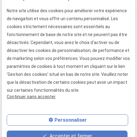
Entreprise de menuiserie extérieure spécialisée
Notre site utilise des cookies pour améliorer votre expérience
en fenêtre, porte-fenêtre, baie coulissante,
de navigation et vous offrir un contenu personnalisé. Les
porte d'entrée, volet roulant et
cookies strictement nécessaires sont essentiels au
porte de garage à enroulement
fonctionnement de base de notre site et ne peuvent pas être
Téléphone
Adresse
Horaires
désactivés. Cependant, vous avez le choix d'activer ou de
désactiver les cookies de personnalisation, de performance et
02 49 88 05 45
373 Rue
08:30 -
de marketing selon vos préférences. Vous pouvez modifier vos
Gustave Eiffel
18:00
paramètres de cookies à tout moment en cliquant sur le lien
27130 Verneuil
Lundi -
'Gestion des cookies' situé en bas de notre site. Veuillez noter
d'Avre et
Vendredi
que la désactivation de certains cookies peut avoir un impact
d'Iton
sur certaines fonctionnalités du site.
Continuer sans accepter
Mentions légales
Politique de confidentialité
Gestion des cookies
Plan du site
Personnaliser
place
feed
phone
Accepter et fermer