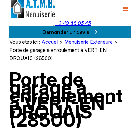
Panneau de gestion des cookies
menu
phone
02 49 88 05 45
Demander un devis
Vous êtes ici :
Accueil
>
Menuiserie Extérieure
>
Porte de garage à enroulement à VERT-EN-
DROUAIS (28500)
Porte de
garage à
enroulement
à VERT-EN-
DROUAIS
(28500)