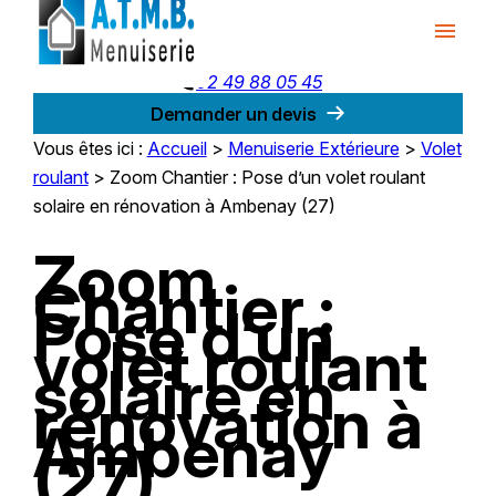
Panneau de gestion des cookies
menu
phone
02 49 88 05 45
Demander un devis
Vous êtes ici :
Accueil
>
Menuiserie Extérieure
>
Volet
roulant
>
Zoom Chantier : Pose d’un volet roulant
solaire en rénovation à Ambenay (27)
Zoom
Chantier :
Pose d’un
volet roulant
solaire en
rénovation à
Ambenay
(27)