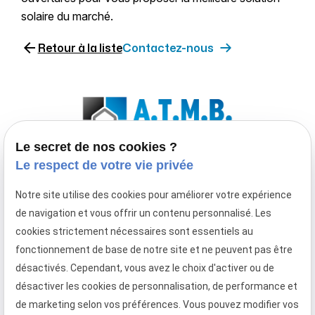
solaire du marché.
arrow_back
Retour à la liste
Contactez-nous
Le secret de nos cookies ?
Le respect de votre vie privée
Entreprise de menuiserie extérieure spécialisée
Notre site utilise des cookies pour améliorer votre expérience
en fenêtre, porte-fenêtre, baie coulissante,
de navigation et vous offrir un contenu personnalisé. Les
porte d'entrée, volet roulant et
cookies strictement nécessaires sont essentiels au
porte de garage à enroulement
fonctionnement de base de notre site et ne peuvent pas être
Téléphone
Adresse
Horaires
désactivés. Cependant, vous avez le choix d'activer ou de
désactiver les cookies de personnalisation, de performance et
02 49 88 05 45
373 Rue
08:30 -
de marketing selon vos préférences. Vous pouvez modifier vos
Gustave Eiffel