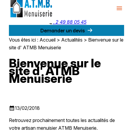
Panneau de gestion des cookies
menu
phone
02 49 88 05 45
Demander un devis
Vous êtes ici :
Accueil
>
Actualités
> Bienvenue sur le
site d' ATMB Menuiserie
Bienvenue sur le
site d' ATMB
Menuiserie
calendar_month
13/02/2018
Retrouvez prochainement toutes les actualités de
votre artisan menuisier ATMB Menuiserie.