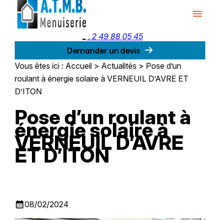
Panneau de gestion des cookies
menu
phone
02 49 88 05 45
Demander un devis
Vous êtes ici :
Accueil
>
Actualités
> Pose d’un
roulant à énergie solaire à VERNEUIL D’AVRE ET
D’ITON
Pose d’un roulant à
énergie solaire à
VERNEUIL D’AVRE
ET D’ITON
calendar_month
08/02/2024