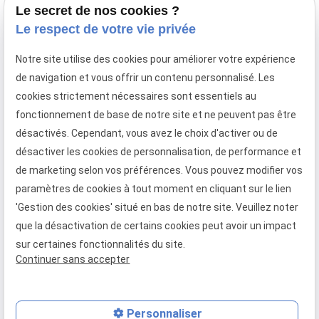
Le secret de nos cookies ?
Le respect de votre vie privée
Entreprise de menuiserie extérieure spécialisée
Notre site utilise des cookies pour améliorer votre expérience
en fenêtre, porte-fenêtre, baie coulissante,
de navigation et vous offrir un contenu personnalisé. Les
porte d'entrée, volet roulant et
cookies strictement nécessaires sont essentiels au
porte de garage à enroulement
fonctionnement de base de notre site et ne peuvent pas être
Téléphone
Adresse
Horaires
désactivés. Cependant, vous avez le choix d'activer ou de
désactiver les cookies de personnalisation, de performance et
02 49 88 05 45
373 Rue
08:30 -
de marketing selon vos préférences. Vous pouvez modifier vos
Gustave Eiffel
18:00
paramètres de cookies à tout moment en cliquant sur le lien
27130 Verneuil
Lundi -
'Gestion des cookies' situé en bas de notre site. Veuillez noter
d'Avre et
Vendredi
que la désactivation de certains cookies peut avoir un impact
d'Iton
sur certaines fonctionnalités du site.
Continuer sans accepter
Mentions légales
Politique de confidentialité
Gestion des cookies
Plan du site
Personnaliser